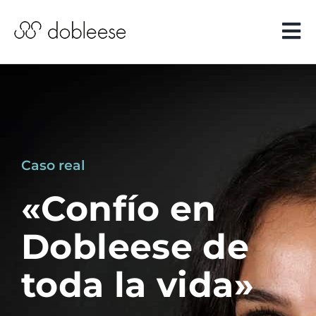
Saltar
al
Tog
contenido
Nav
Implantes
dentales
Estética
dental
Caso real
Periodoncia
«Confío en
Salud dental
Dobleese de
Casos reales
toda la vida»
Clínicas y
equipo