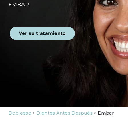
EMBAR
Consejos
Ver su tratamiento
Family Club
1ª Visita Gratuita
Dobleese
>
Dientes Antes Después
> Embar