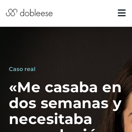
Saltar
al
Tog
contenido
Nav
Implantes
dentales
Estética
dental
Caso real
Periodoncia
«Me casaba en
Salud dental
dos semanas y
Casos reales
necesitaba
Clínicas y
equipo