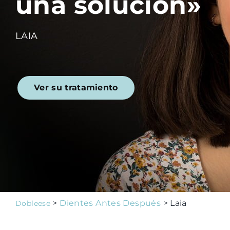
una solución»
Consejos
LAIA
Family Club
Ver su tratamiento
1ª Visita Gratuita
>
Dientes Antes Después
> Laia
Dobleese