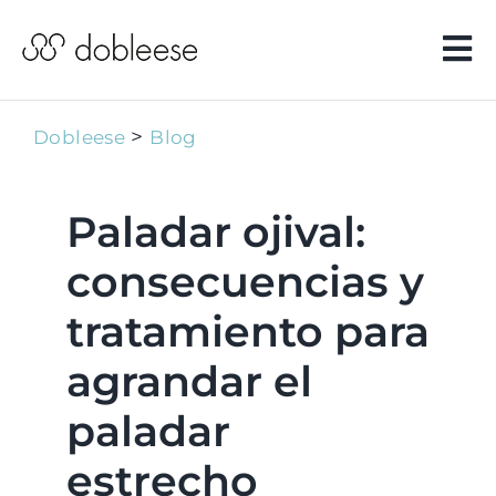
Saltar
al
Tog
contenido
Nav
Implantes
dentales
>
Dobleese
Blog
Estética
dental
Paladar ojival:
consecuencias y
Periodoncia
tratamiento para
Salud dental
agrandar el
Casos reales
paladar
estrecho
Clínicas y
equipo