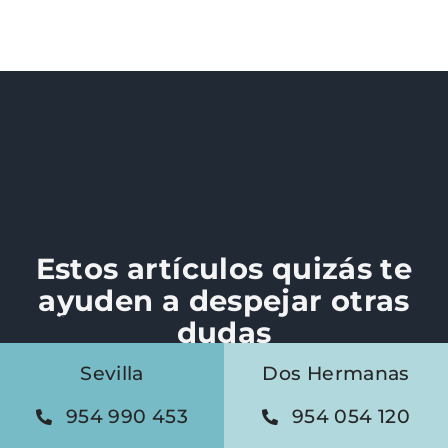
Estos artículos quizás te
ayuden a despejar otras
Related Posts
dudas
Sevilla
Dos Hermanas
954 990 453
954 054 120